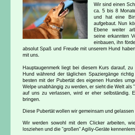
Wir sind einen Schr
ca. 5 bis 8 Monat
und hat eine Bi
aufgebaut. Nun kön
Ebene weiter arb
seine erkannten Vor
einbauen, ihn förde
absolut Spaß und Freude mit unserem Hund haben
mit uns.
Hauptaugenmerk liegt bei diesem Kurs darauf, zu
Hund während der täglichen Spaziergänge richti
besten mit der Pubertät des eigenen Hundes umgeh
Welpe unabhängig zu werden, er sieht die Welt als 
auf uns zu verlassen, wird er eher selbständig. 
bringen.
Diese Pubertät wollen wir gemeinsam und gelassen
Wir werden sowohl mit dem Clicker arbeiten, w
losziehen und die "großen" Agiliy-Geräte kennenler