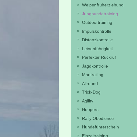
Welpenfrüherziehung
Junghundetraining
Outdoortraining
Impulskontrolle
Distanzkontrolle
Leinenführigkeit
Perfekter Rückruf
Jagdkontrolle
Mantrailing
Allround
Trick-Dog
Agility
Hoopers
Rally Obedience
Hundeführerschein
Einzeltraining